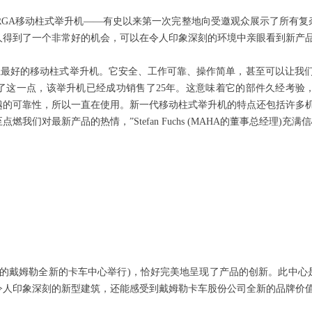
RGA移动柱式举升机——有史以来第一次完整地向受邀观众展示了所有
人得到了一个非常好的机会，可以在令人印象深刻的环境中亲眼看到新产
上最好的移动柱式举升机。它安全、工作可靠、操作简单，甚至可以让我
到了这一点，该举升机已经成功销售了25年。这意味着它的部件久经考验
越的可靠性，所以一直在使用。新一代移动柱式举升机的特点还包括许多机
们对最新产品的热情，”Stefan Fuchs (MAHA的董事总经理)充满
al附近的戴姆勒全新的卡车中心举行)，恰好完美地呈现了产品的创新。此
令人印象深刻的新型建筑，还能感受到戴姆勒卡车股份公司全新的品牌价