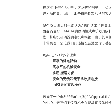
在这次独特的活动中，这场秀的明星——C_
户和新闻界。因此，那些前来参加活动的客
整个项目团队都一致认为:“我们造出了世界
西变得更好，MAHA的移动柱式举升机做
楔、带电机制动器的电机和蜗轮，由于其卓
非常兴奋，坚信我们的热情也会激励你，甚至点燃我
购买C_RGA的5个理由:
可靠的机电驱动
高水平的机械安全
实用 搬运方便
安全的无线和无干扰数据连接
led引导的直观操作
选择了一个非常特殊的地点(在Wuppert
的中心。来宾们不仅有机会在现场直接体验